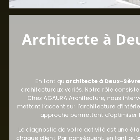
Architecte à De
En tant qu’
architecte à Deux-Sèvre
architecturaux variés. Notre rôle consiste
Chez AGAURA Architecture, nous interv
mettant l’accent sur l’architecture d’intér
approche permettant d’optimiser l’
Le diagnostic de votre activité est une é
chaque client. Par conséquent, en tant qu’