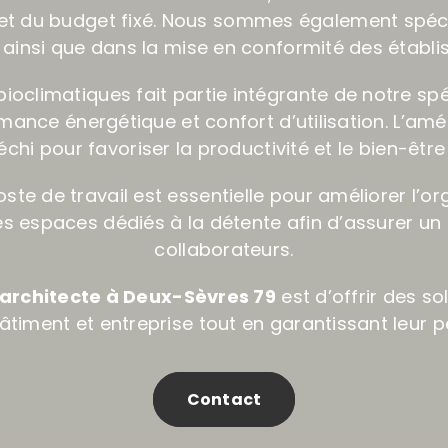
s et du budget fixé. Nous sommes également spéc
 ainsi que dans la mise en conformité des établi
ioclimatiques fait partie intégrante de notre spéc
ormance énergétique et confort d’utilisation. L’
léchi pour favoriser la productivité et le bien-être 
e de travail est essentielle pour améliorer l’or
espaces dédiés à la détente afin d’assurer un 
collaborateurs.
architecte à Deux-Sèvres 79
est d’offrir des so
âtiment et entreprise tout en garantissant leur pé
Contact