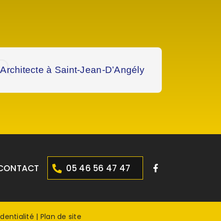
Architecte à Saint-Jean-D’Angély
Archite
CONTACT
05 46 56 47 47
dentialité
|
Plan de site