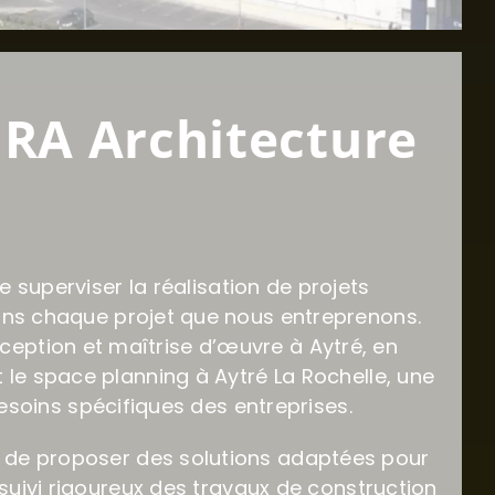
URA Architecture
 superviser la réalisation de projets
é dans chaque projet que nous entreprenons.
eption et maîtrise d’œuvre à Aytré, en
t le space planning à Aytré La Rochelle, une
esoins spécifiques des entreprises.
et de proposer des solutions adaptées pour
suivi rigoureux des travaux de construction