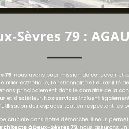
ux-Sèvres 79 : AGA
s 79
, nous avons pour mission de concevoir et de
 à allier esthétique, fonctionnalité et durabilit
enons principalement dans le domaine de la conc
ieur et d’extérieur. Nos services incluent égalemen
utilisation des espaces tout en respectant les b
tape cruciale dans notre démarche. Il nous perm
architecte à Deux-Sèvres 79
, nous assurons un 